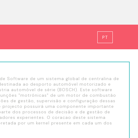
PT
de Software de um sistema global de centralina de
 destinada ao desporto automóvel motorizado e
stria automóvel de série (BOSCH). Este software
as funções "motrónicas" de um motor de combustão
ões de gestão, supervisão e configuração dessas
e projecto possuirá uma componente importante
or parte dos processos de decisão e de gestão de
adores experientes. O coracao deste sistema
rpretada por um kernel presente em cada um dos