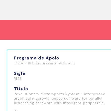
Programa de Apoio
IDEIA - I&D Empresarial Aplicado
Sigla
RMS
Título
Revolutionary Motorsports System - interpreted
graphical macro-language software for parallel
processing hardware with intelligent peripherals